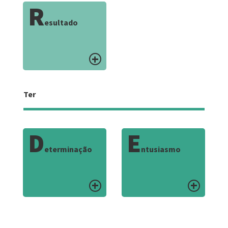
R
esultado
Ter
D
E
eterminação
ntusiasmo