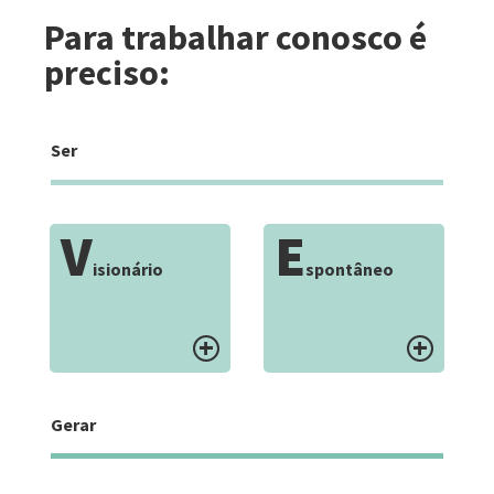
Para trabalhar conosco é
preciso:
Ser
V
E
isionário
spontâneo
Gerar