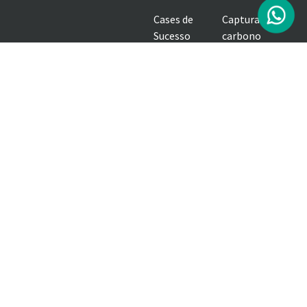
Cases de
Captura de
Sucesso
carbono
Rodovia 764, KM 22 - Sala 01, Fazenda Dos Lopes E
Burrachudo, S/N Zona Rural São Gotardo/MG - CEP
38800-000
Verde Fertilizantes Ltda - CNPJ: 08.000.607/0001-83
Siga nossas redes sociais